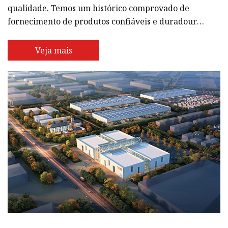
qualidade. Temos um histórico comprovado de
fornecimento de produtos confiáveis ​​e duradouros
que atendem às necessidades de diversos setores.
Nossa empresa foi fundada com a missão de
Veja mais
fornecer soluções de válvulas de alto nível que
oferecem excelente desempenho, durabilidade e
valor. Temos uma equipe experiente de
engenheiros, designers e especialistas técnicos que
trabalham incansavelmente para garanti