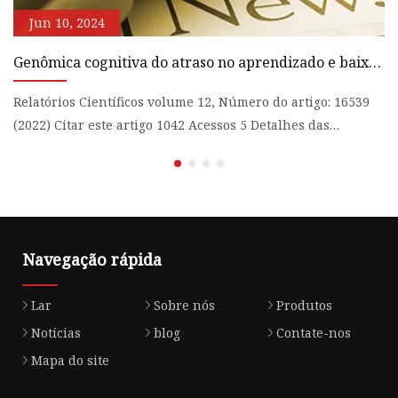
Jun 10, 2024
Genômica cognitiva do atraso no aprendizado e baixo
D
nível de monitoramento do desempenho social em
u
macacos
Relatórios Científicos volume 12, Número do artigo: 16539
A 
(2022) Citar este artigo 1042 Acessos 5 Detalhes das
mo
métricas
c
Navegação rápida
Lar
Sobre nós
Produtos
Notícias
blog
Contate-nos
Mapa do site